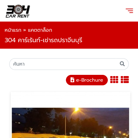
หน้าแรก
»
แคตตาล็อก
304 คาร์เร้นท์-เช่ารถปราจีนบุรี
e-Brochure