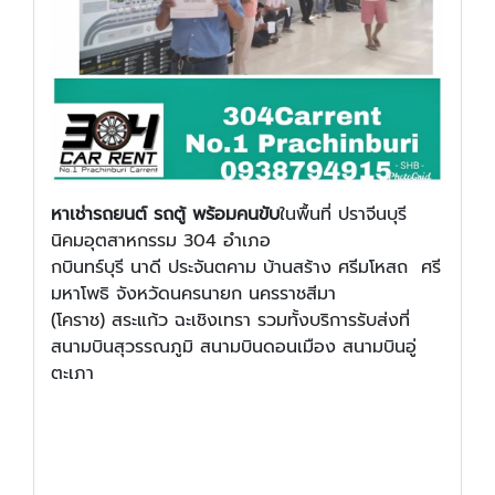
หาเช่ารถยนต์ รถตู้ พร้อมคนขับ
ในพื้นที่ ปราจีนบุรี
นิคมอุตสาหกรรม 304 อำเภอ
กบินทร์บุรี นาดี ประจันตคาม บ้านสร้าง ศรีมโหสถ ศรี
มหาโพธิ จังหวัดนครนายก นครราชสีมา
(โคราช) สระแก้ว ฉะเชิงเทรา รวมทั้งบริการรับส่งที่
สนามบินสุวรรณภูมิ สนามบินดอนเมือง สนามบินอู่
ตะเภา