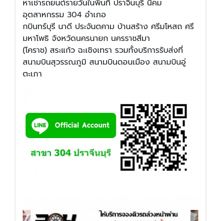
หาเช่ารถยนต์รายวันในพื้นที่ ปราจีนบุรี นิคม
อุตสาหกรรม 304 อำเภอ
กบินทร์บุรี นาดี ประจันตคาม บ้านสร้าง ศรีมโหสถ ศรี
มหาโพธิ จังหวัดนครนายก นครราชสีมา
(โคราช) สระแก้ว ฉะเชิงเทรา รวมทั้งบริการรับส่งที่
สนามบินสุวรรณภูมิ สนามบินดอนเมือง สนามบินอู่
ตะเภา